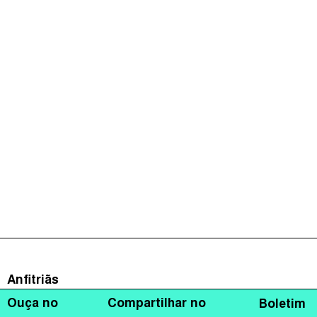
Anfitriãs
Ouça no
Compartilhar no
Boletim
Daniela Stefano