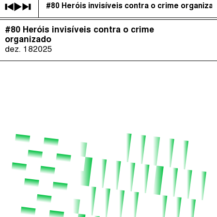
#80 Heróis invisíveis contra o crime organiza
É Da Sua Conta
(
)
#80 Heróis invisíveis contra o crime
The Taxcast
Episódios (84)
organizado
Procurar
dez. 18
2025
Justicia Impositiva
Anfitriãs e Convidados (286)
الجباية ببساطة
Dicionário
Impôts et Justice Sociale
Procurar
The Corruption Diaries
Unequal India Decoded