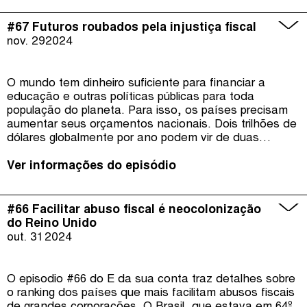
Estado Atual da Justiça Fiscal 2024, relatório da Tax
Justice Network. Este é o tema do episódio #68 do É
#67 Futuros roubados pela injustiça fiscal
da Sua Conta.
nov. 29
2024
O mundo tem dinheiro suficiente para financiar a
educação e outras políticas públicas para toda
população do planeta. Para isso, os países precisam
aumentar seus orçamentos nacionais. Dois trilhões de
dólares globalmente por ano podem vir de duas
medidas: combater o abuso fiscal e taxar a riqueza
dos super ricos.
Ver informações do episódio
#66 Facilitar abuso fiscal é neocolonização
do Reino Unido
out. 31
2024
O episodio #66 do É da sua conta traz detalhes sobre
o ranking dos países que mais facilitam abusos fiscais