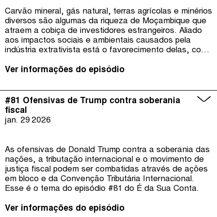
Carvão mineral, gás natural, terras agrícolas e minérios
diversos são algumas da riqueza de Moçambique que
atraem a cobiça de investidores estrangeiros. Aliado
aos impactos sociais e ambientais causados pela
indústria extrativista está o favorecimento delas, com
isenções fiscais, e esquemas de abuso fiscal e fluxo
financeiro ilícito. Enquanto isso, a população convive
Ver informações do episódio
com altos níveis de pobreza, desigualdade e
fragilidade institucional. De que forma essa riqueza
pode se transformar em desenvolvimento pra
#81 Ofensivas de Trump contra soberania
população moçambicana? Qual o papel da Justiça
fiscal
Fiscal?
jan. 29
2026
As ofensivas de Donald Trump contra a soberania das
nações, a tributação internacional e o movimento de
justiça fiscal podem ser combatidas através de ações
em bloco e da Convenção Tributária Internacional.
Esse é o tema do episódio #81 do É da Sua Conta.
Ver informações do episódio