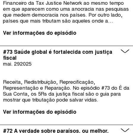
Financeiro da Tax Justice Network ao mesmo tempo
em que aparecem como uma anocracia nas pesquisas
que medem democracia nos países. Por outro lado,
países que mais tributam são aqueles onde a
democracia liberal é mais forte, conclui estudo do
Observatório Brasileiro do Sistema Tributário. Como a
Ver informações do episódio
tributação justa pode fortalecer a democracia em um
país ou como a democracia pode fortalecer a
tributação justa em país é o tema do episódio #74 do
#73 Saúde global é fortalecida com justiça
É da Sua Conta
fiscal
mai. 29
2025
Receita, Redistribuição, Reprecificação,
Representação e Reparação. No episódio #73 do É da
Sua Conta, os 5Rs da justiça fiscal são o guia para
mostrar que tributação pode salvar vidas.
Ver informações do episódio
#72 A verdade sobre paraísos, ou melhor,