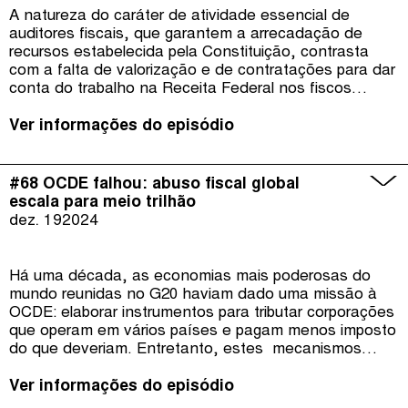
A natureza do caráter de atividade essencial de
auditores fiscais, que garantem a arrecadação de
recursos estabelecida pela Constituição, contrasta
com a falta de valorização e de contratações para dar
conta do trabalho na Receita Federal nos fiscos
estaduais e municipais. Além de fiscalizar e autuar
grandes corporações que podem sonegar bilhões de
Ver informações do episódio
reais, o trabalho de nossos heróis invisíveis contribui
para que micro e pequenas empresas fiquem em dia
com o fisco através da educação fiscal. Estes são os
#68 OCDE falhou: abuso fiscal global
temas do episódio #69 do É da Sua Conta.
escala para meio trilhão
dez. 19
2024
Há uma década, as economias mais poderosas do
mundo reunidas no G20 haviam dado uma missão à
OCDE: elaborar instrumentos para tributar corporações
que operam em vários países e pagam menos imposto
do que deveriam. Entretanto, estes mecanismos
foram insuficientes para conter o abuso fiscal. O
mundo deixa de arrecadar estimados 492 bilhões de
Ver informações do episódio
dólares por ano, quase meio trilhão, de acordo com o