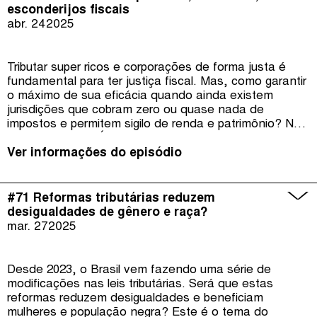
esconderijos fiscais
abr. 24
2025
Tributar super ricos e corporações de forma justa é
fundamental para ter justiça fiscal. Mas, como garantir
o máximo de sua eficácia quando ainda existem
jurisdições que cobram zero ou quase nada de
impostos e permitem sigilo de renda e patrimônio? No
episódio #72 do É da Sua Conta passamos a chamar
estes locais que prejudicam o mundo todo pelo
Ver informações do episódio
nome correto: esconderijos fiscais.
#71 Reformas tributárias reduzem
desigualdades de gênero e raça?
mar. 27
2025
Desde 2023, o Brasil vem fazendo uma série de
modificações nas leis tributárias. Será que estas
reformas reduzem desigualdades e beneficiam
mulheres e população negra? Este é o tema do