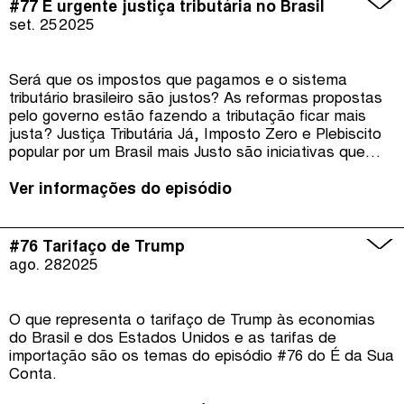
#77 É urgente justiça tributária no Brasil
set. 25
2025
Será que os impostos que pagamos e o sistema
tributário brasileiro são justos? As reformas propostas
pelo governo estão fazendo a tributação ficar mais
justa? Justiça Tributária Já, Imposto Zero e Plebiscito
popular por um Brasil mais Justo são iniciativas que
tem como objetivo pressionar o Congresso Nacional
para a aprovação do projeto de lei que faz com que os
Ver informações do episódio
super ricos paguem mais e que a população que ganha
até 5 mil reais fique isenta do imposto de renda.
#76 Tarifaço de Trump
ago. 28
2025
O que representa o tarifaço de Trump às economias
do Brasil e dos Estados Unidos e as tarifas de
importação são os temas do episódio #76 do É da Sua
Conta.