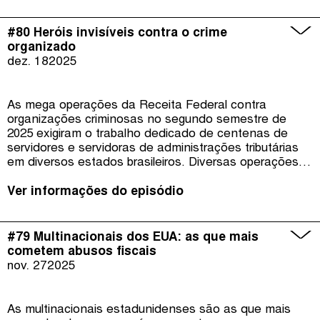
#80 Heróis invisíveis contra o crime
organizado
dez. 18
2025
As mega operações da Receita Federal contra
organizações criminosas no segundo semestre de
2025 exigiram o trabalho dedicado de centenas de
servidores e servidoras de administrações tributárias
em diversos estados brasileiros. Diversas operações
revelaram esquemas de abusos fiscais e outros crimes
em investigação no setor de combustíveis. O papel de
Ver informações do episódio
heróis e heroínas invisíveis na caçada aos chefões do
crime organizado é o tema do episódio #80 do É da
Sua Conta.
#79 Multinacionais dos EUA: as que mais
cometem abusos fiscais
nov. 27
2025
As multinacionais estadunidenses são as que mais