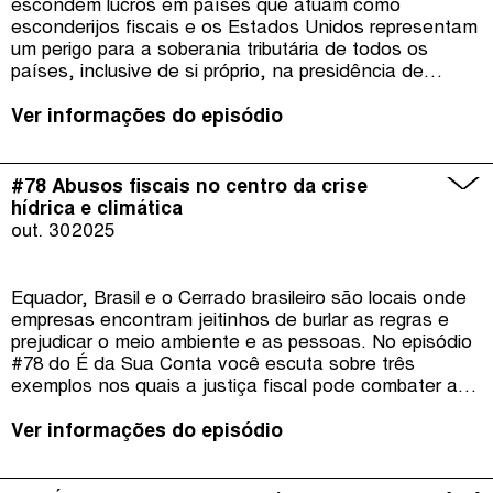
escondem lucros em países que atuam como
esconderijos fiscais e os Estados Unidos representam
um perigo para a soberania tributária de todos os
países, inclusive de si próprio, na presidência de
Donald Trump. Estas são algumas das conclusões do
relatório “Estado da Justiça Fiscal 2025” da Tax Justice
Ver informações do episódio
Network. A Austrália e a Convenção Tributária da ONU
apontam o caminho: transparência, tributação unitária
e distribuição justa do direito de tributação passam
#78 Abusos fiscais no centro da crise
pela solução.
hídrica e climática
out. 30
2025
Equador, Brasil e o Cerrado brasileiro são locais onde
empresas encontram jeitinhos de burlar as regras e
prejudicar o meio ambiente e as pessoas. No episódio
#78 do É da Sua Conta você escuta sobre três
exemplos nos quais a justiça fiscal pode combater a
degradação ambiental, a privatização e promover o
bem estar das pessoas.
Ver informações do episódio