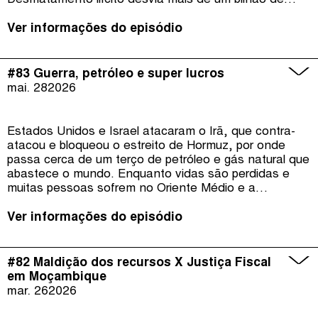
Desmatamento ilícito desvia mais de um bilhão de
dólares do Brasil, revela o estudo Segredos
Financeiros das Florestas, da Financial Transparency
Ver informações do episódio
Coaltion; Coca-Cola lucra mais com isenções fiscais e
créditos tributários na Zona Franca de Manaus,
evidencia o relatório da ACT Promoção da Saúde e
#83 Guerra, petróleo e super lucros
CICTAR.
mai. 28
2026
Estados Unidos e Israel atacaram o Irã, que contra-
atacou e bloqueou o estreito de Hormuz, por onde
passa cerca de um terço de petróleo e gás natural que
abastece o mundo. Enquanto vidas são perdidas e
muitas pessoas sofrem no Oriente Médio e a
população global tem consequência socioeconômicas,
o setor petroleiro está lucrando muito com a
Ver informações do episódio
guerra.Lucros que “caem dos céus” para petroleiros e
um temporal de prejuízos que causam para populações
no mundo todo é o tema do episódio 83 do É da Sua
#82 Maldição dos recursos X Justiça Fiscal
Conta. Impostos sobre lucros excessivos das
em Moçambique
petroleiras podem também facilitar a transição
mar. 26
2026
energética.