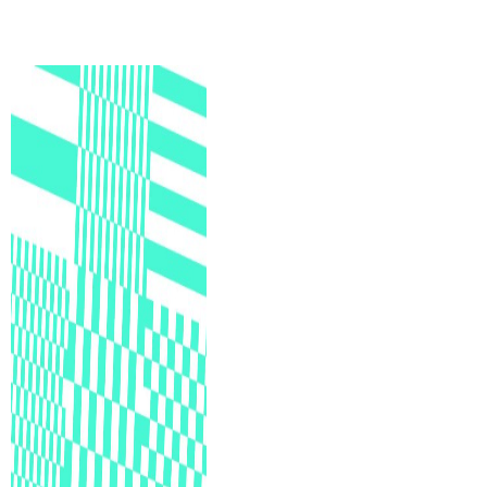
É Da Sua Conta
(
)
The Taxcast
Episódios (84)
Procurar
Justicia Impositiva
Anfitriãs e Convidados (286)
الجباية ببساطة
Dicionário
Impôts et Justice Sociale
Procurar
The Corruption Diaries
Unequal India Decoded