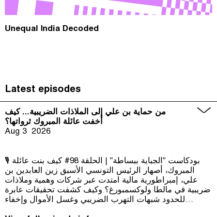
Unequal India Decoded
Latest episodes
من حماية بن علي إلى الملاذات الضريبية... كيف
أخفت عائلة المبروك ثرواتها؟
Aug 3
2026
🎙️ بودكاست "الجباية ببساطة" | الحلقة 98# كيف بنت عائلة
المبروك، أصهار الرئيس التونسي الأسبق زين العابدين بن
علي، إمبراطورية مالية امتدت عبر شركات وهمية وملاذات
ضريبية في مالطا ولوكسمبورغ؟ وكيف كشفت تحقيقات عابرة
للحدود شبهات التهرب الضريبي وغسل الأموال وإخفاء
الثروات؟ في هذه الحلقة نستضيف الصحفي الاستقصائي