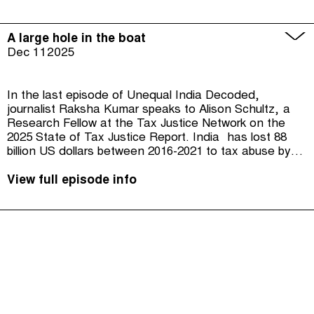
A large hole in the boat
Dec 11
2025
In the last episode of Unequal India Decoded,
journalist Raksha Kumar speaks to Alison Schultz, a
Research Fellow at the Tax Justice Network on the
2025 State of Tax Justice Report. India has lost 88
billion US dollars between 2016-2021 to tax abuse by
corporations and individuals.Plus, in the regular
segment on colonialism, Raksha speaks to Purendra
View full episode info
Prasad Professor in the department of sociology at
University of Hyderabad about the history of wealth
inequalities in peninsular India, particularly undivided
Andhra Pradesh.