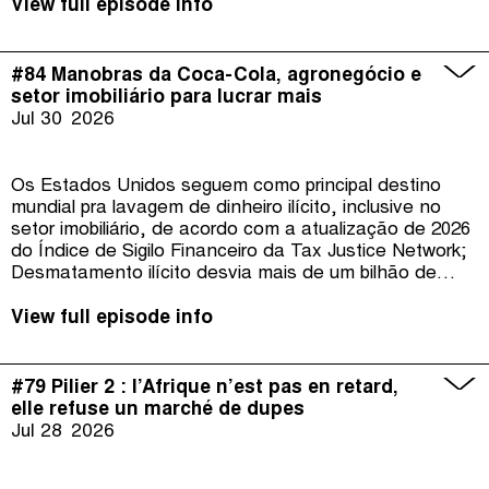
محمد اليوسفي، رئيس تحرير منصة "الكتيبة"، الذي شارك مع
View full episode info
مشروع الإبلاغ عن الجريمة المنظمة والفساد (OCCRP) في
تحقيق استمر ثمانية أشهر، استند إلى أكثر من خمسة آلاف
وثيقة بخمس لغات. نتناول تفاصيل الشبكة المالية التي مكنت
#84 Manobras da Coca-Cola, agronegócio e
العائلة من إخفاء أصول تقدر بعشرات الملايين من اليوروهات،
setor imobiliário para lucrar mais
من بينها عقارات فاخرة في العاصمة الفرنسية باريس، مع دفع
Jul 30
2026
ضرائب محدودة للغاية في تونس، كما نناقش الخلفيات
السياسية للقضية، وقرار رفع مروان المبروك من قائمة
العقوبات الأوروبية، والتناقضات التي كشفتها التحقيقات
Os Estados Unidos seguem como principal destino
الفرنسية، وما تكشفه هذه القضية عن العدالة الجبائية،
mundial pra lavagem de dinheiro ilícito, inclusive no
واقتصاد الريع، وقدرة مؤسسات ما بعد الثورة على محاسبة
setor imobiliário, de acordo com a atualização de 2026
أصحاب النفوذ والثروات.استمعوا الآن إلى الحلقة الجديدة من
do Índice de Sigilo Financeiro da Tax Justice Network;
"الجباية ببساطة".
Desmatamento ilícito desvia mais de um bilhão de
dólares do Brasil, revela o estudo Segredos
Financeiros das Florestas, da Financial Transparency
View full episode info
Coaltion; Coca-Cola lucra mais com isenções fiscais e
créditos tributários na Zona Franca de Manaus,
evidencia o relatório da ACT Promoção da Saúde e
#79 Pilier 2 : l’Afrique n’est pas en retard,
CICTAR.
elle refuse un marché de dupes
Jul 28
2026