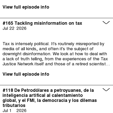
View full episode info
#165 Tackling misinformation on tax
Jul 22
2026
Tax is intensely political. It's routinely misreported by
media of all kinds, and often it's the subject of
downright disinformation. We look at how to deal with
a lack of truth telling, from the experiences of the Tax
Justice Network itself and those of a retired scientist
who's had a lot of success in combating it. Plus: our
new Real Estate Secrecy Index - who are the world's
View full episode info
worst offenders?
#118 De Petrodólares a petroyuanes, de la
inteligencia artifical al calentamiento
global, y el FMI, la democracia y los dilemas
tributarios
Jul 1
2026