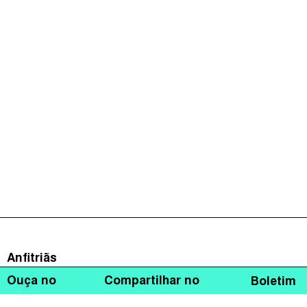
Anfitriãs
Ouça no
Compartilhar no
Boletim
Grazielle David