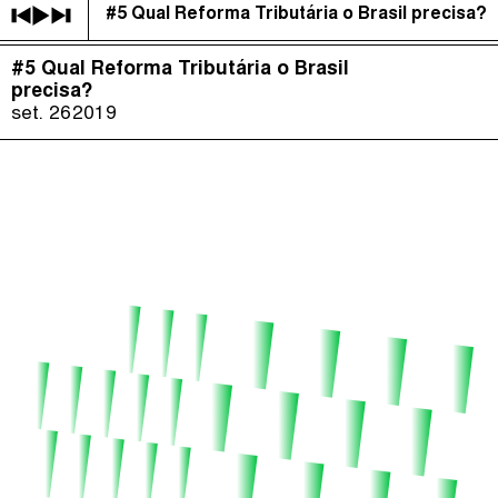
#5 Qual Reforma Tributária o Brasil precisa?
É Da Sua Conta
(
)
#5 Qual Reforma Tributária o Brasil
The Taxcast
Episódios (84)
precisa?
Procurar
set. 26
2019
Justicia Impositiva
Anfitriãs e Convidados (286)
الجباية ببساطة
Dicionário
Impôts et Justice Sociale
Procurar
The Corruption Diaries
Unequal India Decoded