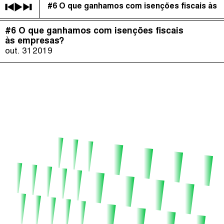
#6 O que ganhamos com isenções fiscais às
É Da Sua Conta
(
)
#6 O que ganhamos com isenções fiscais
The Taxcast
Episódios (84)
às empresas?
Procurar
out. 31
2019
Justicia Impositiva
Anfitriãs e Convidados (286)
الجباية ببساطة
Dicionário
Impôts et Justice Sociale
Procurar
The Corruption Diaries
Unequal India Decoded