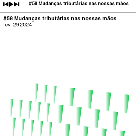
#58 Mudanças tributárias nas nossas mãos
É Da Sua Conta
(
)
#58 Mudanças tributárias nas nossas mãos
The Taxcast
Episódios (84)
fev. 29
2024
Procurar
Justicia Impositiva
Anfitriãs e Convidados (286)
الجباية ببساطة
Dicionário
Impôts et Justice Sociale
Procurar
The Corruption Diaries
Unequal India Decoded