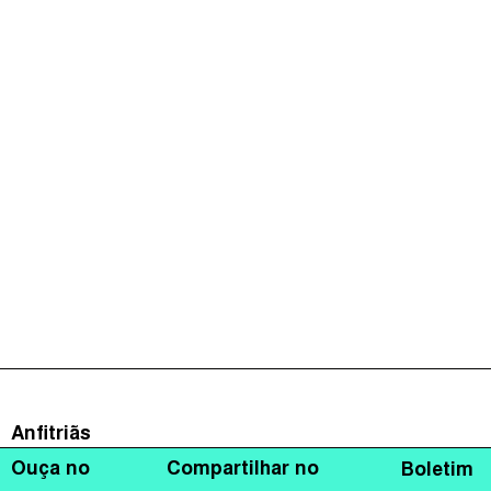
Anfitriãs
Ouça no
Compartilhar no
Boletim
Daniela Stefano