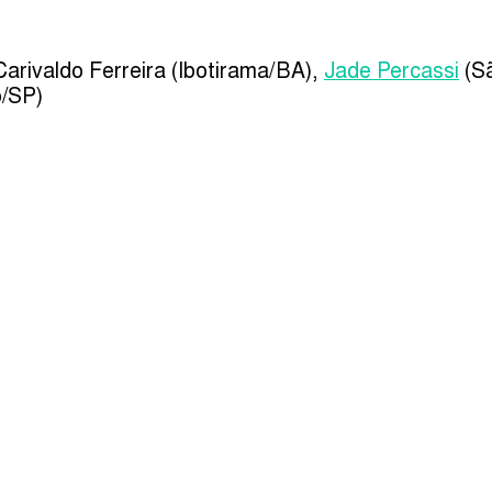
Carivaldo Ferreira (Ibotirama/BA),
Jade Percassi
(Sã
o/SP)