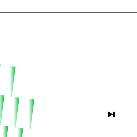
ãs e Convidados (286)
Dicionário
Procurar