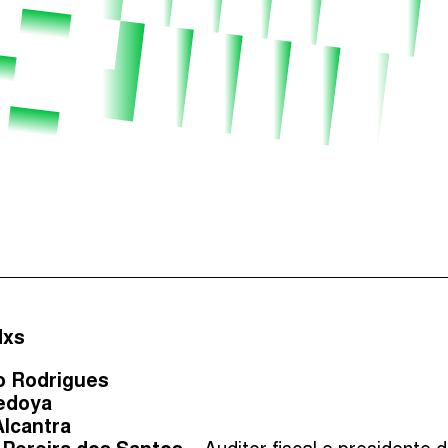
dxs
o Rodrigues
edoya
Alcantra