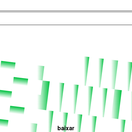
Episódios (84)
Anfitri
baixar