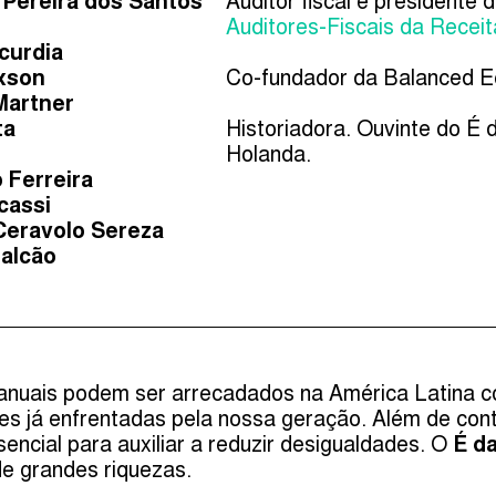
 Pereira dos Santos
Auditor fiscal e presidente 
Auditores-Fiscais da Receit
zcurdia
xson
Co-fundador da Balanced E
Martner
ta
Historiadora. Ouvinte do É 
Holanda.
 Ferreira
cassi
Ceravolo Sereza
alcão
anuais podem ser arrecadados na América Latina c
es já enfrentadas pela nossa geração. Além de cont
encial para auxiliar a reduzir desigualdades. O
É d
de grandes riquezas.