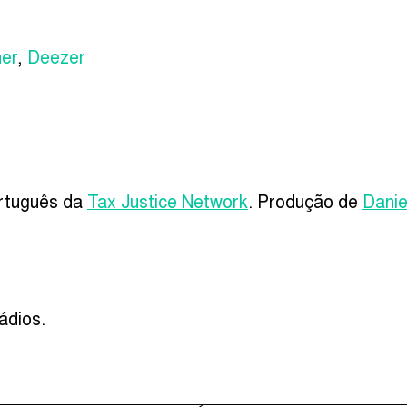
her
,
Deezer
rtuguês da
Tax Justice Network
. Produção de
Danie
ádios.