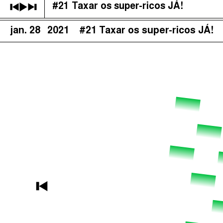
#21 Taxar os super-ricos JÁ!
É Da Sua Conta
(
)
jan. 28
2021
#21 Taxar os super-ricos JÁ!
The Taxcast
Procurar
Justicia Impositiva
الجباية ببساطة
Impôts et Justice Sociale
The Corruption Diaries
Unequal India Decoded