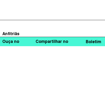
Anfitriãs
Ouça no
Compartilhar no
Boletim
Grazielle David
Daniela Stefano
Convidadxs
Micael Pereira
Henri Thuillez
Francisco Teixeira da Mota