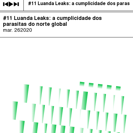
#11 Luanda Leaks: a cumplicidade dos parasit
É Da Sua Conta
(
)
#11 Luanda Leaks: a cumplicidade dos
The Taxcast
Episódios (84)
parasitas do norte global
Procurar
mar. 26
2020
Justicia Impositiva
Anfitriãs e Convidados (286)
الجباية ببساطة
Dicionário
Impôts et Justice Sociale
Procurar
The Corruption Diaries
Unequal India Decoded