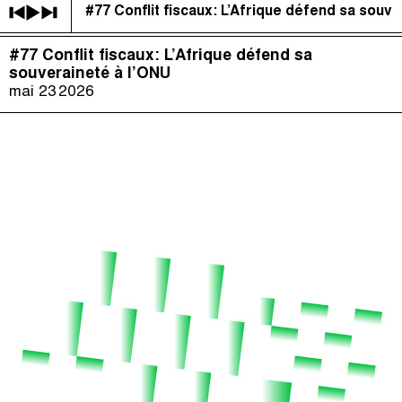
#77 Conflit fiscaux: L’Afrique défend sa souve
Impôts et Justice Sociale
(
)
#77 Conflit fiscaux: L’Afrique défend sa
The Taxcast
Épisodes (79)
souveraineté à l’ONU
Recherche
mai 23
2026
Justicia Impositiva
Hôte et Invités (61)
الجباية ببساطة
Le Jargon Démystifié
É Da Sua Conta
Recherche
The Corruption Diaries
Unequal India Decoded