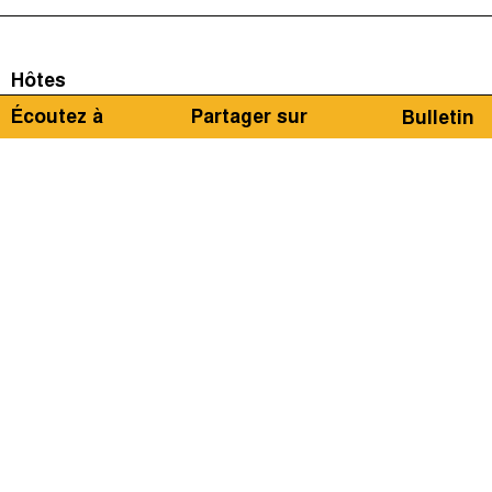
Hôtes
Écoutez à
Partager sur
Bulletin
Idriss Linge
Invitées
Pedro Henrique Bastos de Queiroz
Lucas Millán
ème
Pour cette 28
édition de votre podcast en français
sur la Justice Sociale et fiscale en Afrique et dans le
Monde, nous parlerons du Cameroun. Le pays est