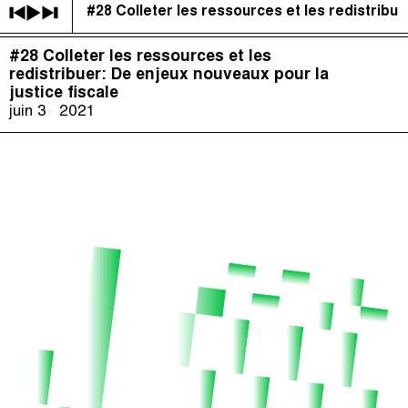
#28 Colleter les ressources et les redistribue
Impôts et Justice Sociale
(
)
#28 Colleter les ressources et les
The Taxcast
Épisodes (79)
redistribuer: De enjeux nouveaux pour la
Recherche
justice fiscale
Justicia Impositiva
Hôte et Invités (61)
juin 3
2021
الجباية ببساطة
Le Jargon Démystifié
É Da Sua Conta
Recherche
The Corruption Diaries
Unequal India Decoded