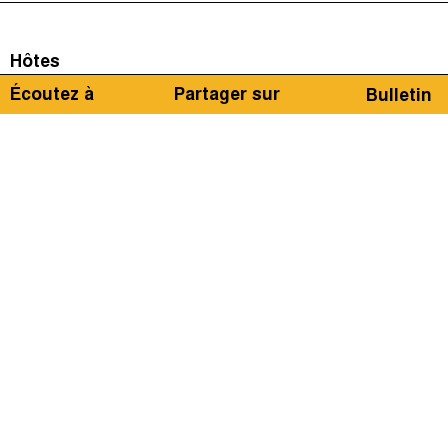
Hôtes
Écoutez à
Partager sur
Bulletin
Idriss Linge
Invitées
Pedro Henrique Bastos de Queiroz
Pour la 21ème édition de votre podcast en français
sur la justice fiscale et sociale en Afrique et dans le
monde proposée par
Tax Justice Network
, nous
revenons sur la récente sortie de l’ICRICT (la
Commission Indépendante pour la Réforme de la
fiscalité internationale des entreprises), qui souhaite