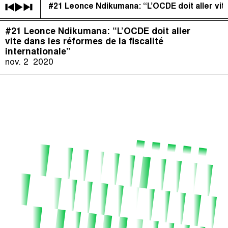
#21 Leonce Ndikumana: “L’OCDE doit aller vite 
Impôts et Justice Sociale
(
)
#21 Leonce Ndikumana: “L’OCDE doit aller
The Taxcast
Épisodes (79)
vite dans les réformes de la fiscalité
Recherche
internationale”
Justicia Impositiva
Hôte et Invités (61)
nov. 2
2020
الجباية ببساطة
Le Jargon Démystifié
É Da Sua Conta
Recherche
The Corruption Diaries
Unequal India Decoded