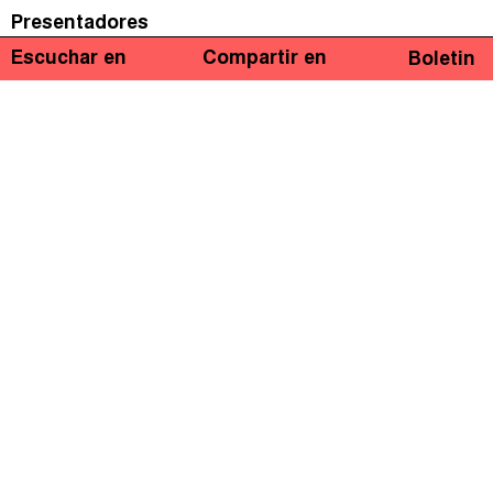
Presentadores
Escuchar en
Compartir en
Boletin
Marcelo Justo
Marta Nuñez
Invitados
Andrés Arauz
Economista y Ex Candidato a la Presidencia de
Ecuador
Iolanda Fresnillo
Alex Cobham
Director,
Tax Justice Network
Abelardo Medina Bermejo
Coordinador, área de Análisis Macrofiscal del
Instituto
Centroamericano de Estudios fiscales (ICEF)