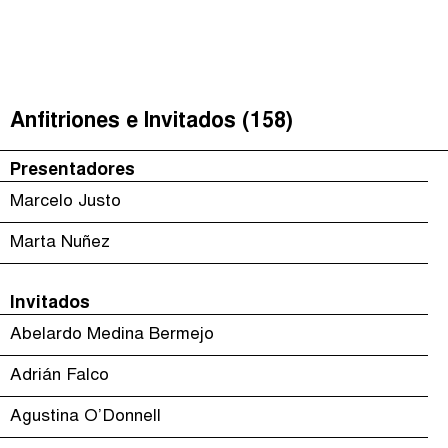
Justicia Impositiva
(
)
The Taxcast
Episodios (118)
Buscar
الجباية ببساطة
Anfitriones e Invitados (158)
Anfitriones e Invitados (158)
É Da Sua Conta
Jerga
Presentadores
Impôts et Justice Sociale
Buscar
Marcelo Justo
The Corruption Diaries
Marta Nuñez
Unequal India Decoded
Invitados
Abelardo Medina Bermejo
Adrián Falco
Agustina O’Donnell