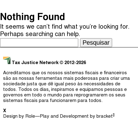
Não categorizado
(
)
Nothing Found
The Taxcast
Episódios (0)
It seems we can’t find what you’re looking for.
Procurar
Justicia Impositiva
Anfitriãs e Convidados (0)
Perhaps searching can help.
Pesquisar
الجباية ببساطة
Dicionário
por:
É Da Sua Conta
Procurar
Tax Justice Network
© 2012-2026
Impôts et Justice Sociale
Acreditamos que os nossos sistemas fiscais e financeiros
são as nossas ferramentas mais poderosas para criar uma
The Corruption Diaries
sociedade justa que dê igual peso às necessidades de
todos. Todos os dias, inspiramos e equipamos pessoas e
Unequal India Decoded
governos em todo o mundo para reprogramarem os seus
sistemas fiscais para funcionarem para todos.
X
[]
Design by
Role—Play
and Development by
bracket