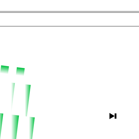
Anfitriones e Invitados (158)
Jerga
Buscar