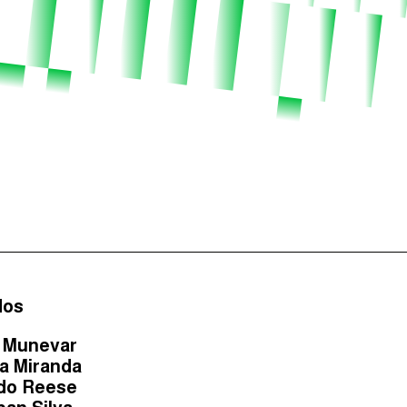
dos
l Munevar
ia Miranda
do Reese