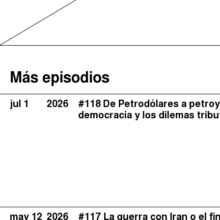
Más episodios
jul 1
2026
#118 De Petrodólares a petroyua
democracia y los dilemas tribu
may 12
2026
#117 La guerra con Iran o el f