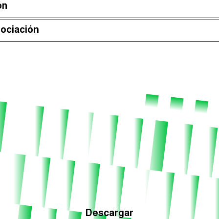
ón
Episodios (118)
gociación
Descargar