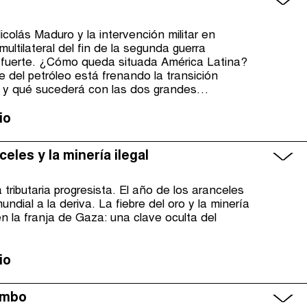
colás Maduro y la intervención militar en
ultilateral del fin de la segunda guerra
s fuerte. ¿Cómo queda situada América Latina?
el petróleo está frenando la transición
y qué sucederá con las dos grandes
las Naciones Unidas sobre cambio climático y
global? Otra vuelta de tuerca a Brasil y su
io
eles y la minería ilegal
 tributaria progresista. El año de los aranceles
dial a la deriva. La fiebre del oro y la minería
en la franja de Gaza: una clave oculta del
io
umbo