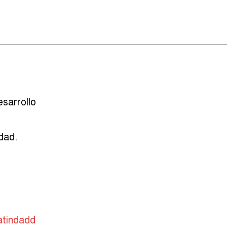
esarrollo
dad.
atindadd