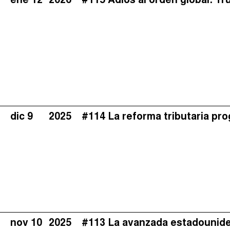
ene 12
2026
#115 Adiós al orden global: Tr
dic 9
2025
#114 La reforma tributaria prog
nov 10
2025
#113 La avanzada estadounide