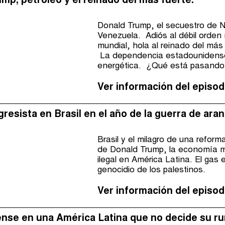
ump, petróleo y el reinado del más fuerte.
Donald Trump, el secuestro de Ni
Venezuela. Adiós al débil orden m
mundial, hola al reinado del má
La dependencia estadounidense d
energética. ¿Qué está pasando 
negociaciones multilaterales en 
una nueva estructura impositiva 
Ver información del episod
reforma tributaria.
resista en Brasil en el año de la guerra de aranc
Brasil y el milagro de una reforma
de Donald Trump, la economía mun
ilegal en América Latina. El gas 
genocidio de los palestinos.
Ver información del episod
nse en una América Latina que no decide su r