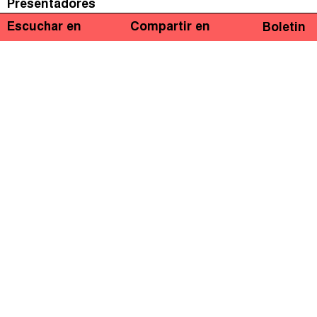
Presentadores
Escuchar en
Compartir en
Boletin
Marcelo Justo
Marta Nuñez
Invitados
Marcelo Justo
Periodista, Presentadora de Justicia Impositiva
¡Bienvenidos y bienvenidas a nuestro podcast y
programa radiofónica!
En este programa de octubre 2018: