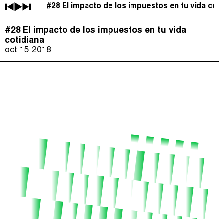
#28 El impacto de los impuestos en tu vida co
Justicia Impositiva
(
)
#28 El impacto de los impuestos en tu vida
The Taxcast
Episodios (118)
cotidiana
Buscar
oct 15
2018
الجباية ببساطة
Anfitriones e Invitados (158)
É Da Sua Conta
Jerga
Impôts et Justice Sociale
Buscar
The Corruption Diaries
Unequal India Decoded