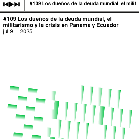
#109 Los dueños de la deuda mundial, el milit
Justicia Impositiva
(
)
#109 Los dueños de la deuda mundial, el
The Taxcast
Episodios (118)
militarismo y la crisis en Panamá y Ecuador
Buscar
jul 9
2025
الجباية ببساطة
Anfitriones e Invitados (158)
É Da Sua Conta
Jerga
Impôts et Justice Sociale
Buscar
The Corruption Diaries
Unequal India Decoded