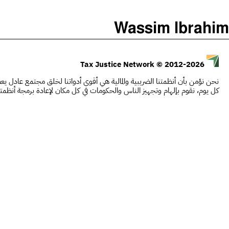
)
(
The Taxcast
Wassim Ibrahim
Justicia Impositiva
يبحث
الجباية ببساطة
© 2012-2026
Tax Justice Network
É Da Sua Conta
نحن نؤمن بأن أنظمتنا الضريبية والمالية هي أقوى أدواتنا لخلق مجتمع عادل يعطي
Impôts et Justice Sociale
كل يوم، نقوم بإلهام وتجهيز الناس والحكومات في كل مكان لإعادة برمجة أنظمت
The Corruption Diaries
Unequal India Decoded