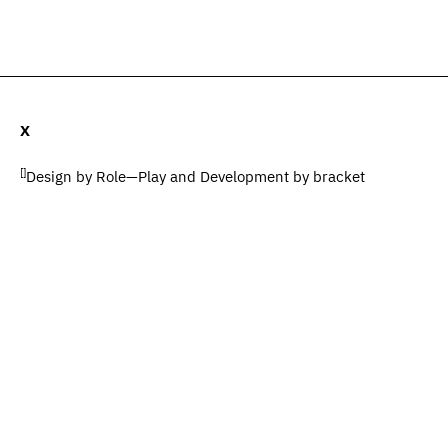
ات (0)
المضيف والضيوف (0)
المصطلحات
يبحث
X
[]
Design by
Role—Play
and Development by
bracket