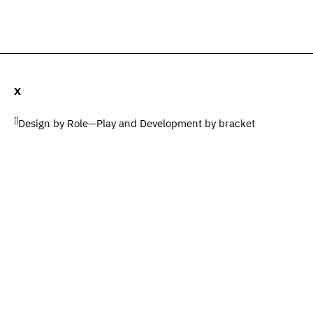
ات (0)
المضيف والضيوف (0)
المصطلحات
يبحث
X
[]
Design by
Role—Play
and Development by
bracket