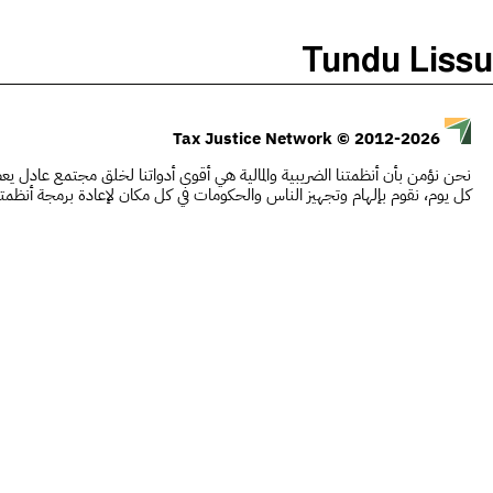
)
(
The Taxcast
Tundu Lissu
Justicia Impositiva
يبحث
الجباية ببساطة
© 2012-2026
Tax Justice Network
É Da Sua Conta
نحن نؤمن بأن أنظمتنا الضريبية والمالية هي أقوى أدواتنا لخلق مجتمع عادل يعطي
Impôts et Justice Sociale
كل يوم، نقوم بإلهام وتجهيز الناس والحكومات في كل مكان لإعادة برمجة أنظمت
The Corruption Diaries
Unequal India Decoded