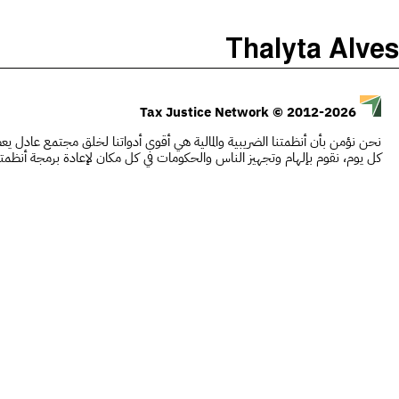
)
(
The Taxcast
Thalyta Alves
Justicia Impositiva
يبحث
الجباية ببساطة
© 2012-2026
Tax Justice Network
É Da Sua Conta
نحن نؤمن بأن أنظمتنا الضريبية والمالية هي أقوى أدواتنا لخلق مجتمع عادل يعطي
Impôts et Justice Sociale
كل يوم، نقوم بإلهام وتجهيز الناس والحكومات في كل مكان لإعادة برمجة أنظمت
The Corruption Diaries
Unequal India Decoded