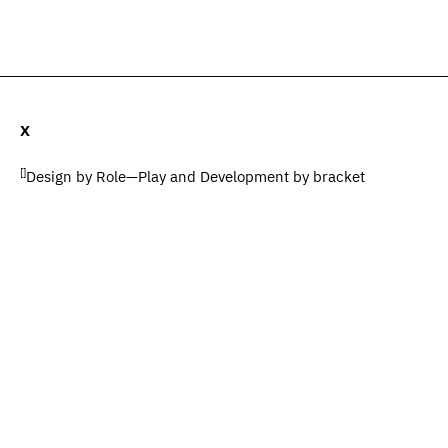
ات (0)
المضيف والضيوف (0)
المصطلحات
يبحث
X
[]
Design by
Role—Play
and Development by
bracket