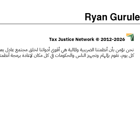
)
(
The Taxcast
Ryan Gurule
Justicia Impositiva
يبحث
الجباية ببساطة
© 2012-2026
Tax Justice Network
É Da Sua Conta
نحن نؤمن بأن أنظمتنا الضريبية والمالية هي أقوى أدواتنا لخلق مجتمع عادل يعطي
Impôts et Justice Sociale
كل يوم، نقوم بإلهام وتجهيز الناس والحكومات في كل مكان لإعادة برمجة أنظمت
The Corruption Diaries
Unequal India Decoded