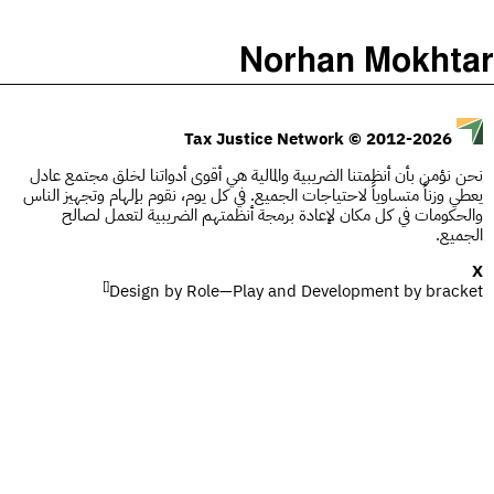
)
(
The Taxcast
Norhan Mokhtar
Justicia Impositiva
الحلقات (0)
يبحث
الجباية ببساطة
المضيف والضيوف (0)
© 2012-2026
Tax Justice Network
É Da Sua Conta
المصطلحات
نحن نؤمن بأن أنظمتنا الضريبية والمالية هي أقوى أدواتنا لخلق مجتمع عادل
يعطي وزناً متساوياً لاحتياجات الجميع. في كل يوم، نقوم بإلهام وتجهيز الناس
Impôts et Justice Sociale
يبحث
والحكومات في كل مكان لإعادة برمجة أنظمتهم الضريبية لتعمل لصالح
الجميع.
The Corruption Diaries
X
[]
Design by
Unequal India Decoded
Role—Play
and Development by
bracket