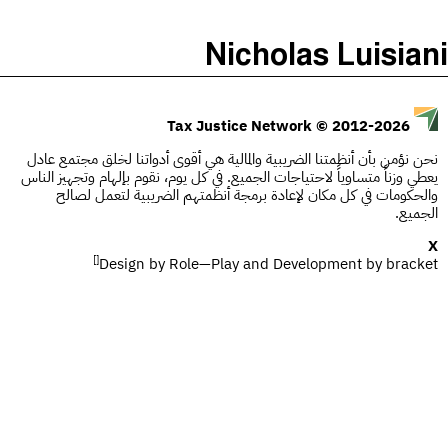
)
(
The Taxcast
Nicholas Luisiani
Justicia Impositiva
الحلقات (0)
يبحث
الجباية ببساطة
المضيف والضيوف (0)
© 2012-2026
Tax Justice Network
É Da Sua Conta
المصطلحات
نحن نؤمن بأن أنظمتنا الضريبية والمالية هي أقوى أدواتنا لخلق مجتمع عادل
يعطي وزناً متساوياً لاحتياجات الجميع. في كل يوم، نقوم بإلهام وتجهيز الناس
Impôts et Justice Sociale
يبحث
والحكومات في كل مكان لإعادة برمجة أنظمتهم الضريبية لتعمل لصالح
الجميع.
The Corruption Diaries
X
[]
Design by
Unequal India Decoded
Role—Play
and Development by
bracket