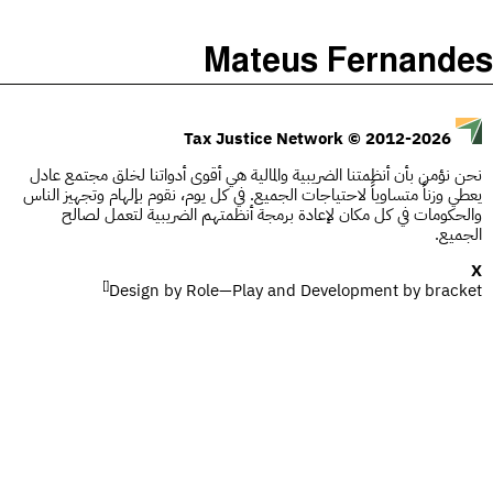
)
(
The Taxcast
Mateus Fernandes
Justicia Impositiva
الحلقات (0)
يبحث
الجباية ببساطة
المضيف والضيوف (0)
© 2012-2026
Tax Justice Network
É Da Sua Conta
المصطلحات
نحن نؤمن بأن أنظمتنا الضريبية والمالية هي أقوى أدواتنا لخلق مجتمع عادل
يعطي وزناً متساوياً لاحتياجات الجميع. في كل يوم، نقوم بإلهام وتجهيز الناس
Impôts et Justice Sociale
يبحث
والحكومات في كل مكان لإعادة برمجة أنظمتهم الضريبية لتعمل لصالح
الجميع.
The Corruption Diaries
X
[]
Design by
Unequal India Decoded
Role—Play
and Development by
bracket