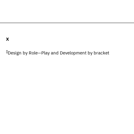
ات (0)
المضيف والضيوف (0)
المصطلحات
يبحث
X
[]
Design by
Role—Play
and Development by
bracket