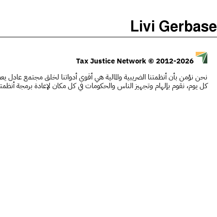
)
(
The Taxcast
Livi Gerbase
Justicia Impositiva
يبحث
الجباية ببساطة
© 2012-2026
Tax Justice Network
É Da Sua Conta
نحن نؤمن بأن أنظمتنا الضريبية والمالية هي أقوى أدواتنا لخلق مجتمع عادل يعطي
Impôts et Justice Sociale
كل يوم، نقوم بإلهام وتجهيز الناس والحكومات في كل مكان لإعادة برمجة أنظمت
The Corruption Diaries
Unequal India Decoded