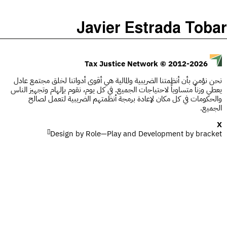
)
(
The Taxcast
Javier Estrada Tobar
Justicia Impositiva
الحلقات (0)
يبحث
الجباية ببساطة
المضيف والضيوف (0)
© 2012-2026
Tax Justice Network
É Da Sua Conta
المصطلحات
نحن نؤمن بأن أنظمتنا الضريبية والمالية هي أقوى أدواتنا لخلق مجتمع عادل
يعطي وزناً متساوياً لاحتياجات الجميع. في كل يوم، نقوم بإلهام وتجهيز الناس
Impôts et Justice Sociale
يبحث
والحكومات في كل مكان لإعادة برمجة أنظمتهم الضريبية لتعمل لصالح
الجميع.
The Corruption Diaries
X
[]
Design by
Unequal India Decoded
Role—Play
and Development by
bracket