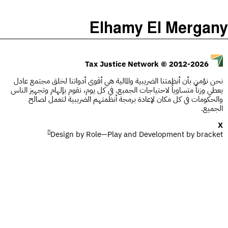
)
(
The Taxcast
Elhamy El Mergany
Justicia Impositiva
الحلقات (0)
يبحث
الجباية ببساطة
المضيف والضيوف (0)
© 2012-2026
Tax Justice Network
É Da Sua Conta
المصطلحات
نحن نؤمن بأن أنظمتنا الضريبية والمالية هي أقوى أدواتنا لخلق مجتمع عادل
يعطي وزناً متساوياً لاحتياجات الجميع. في كل يوم، نقوم بإلهام وتجهيز الناس
Impôts et Justice Sociale
يبحث
والحكومات في كل مكان لإعادة برمجة أنظمتهم الضريبية لتعمل لصالح
الجميع.
The Corruption Diaries
X
[]
Design by
Unequal India Decoded
Role—Play
and Development by
bracket