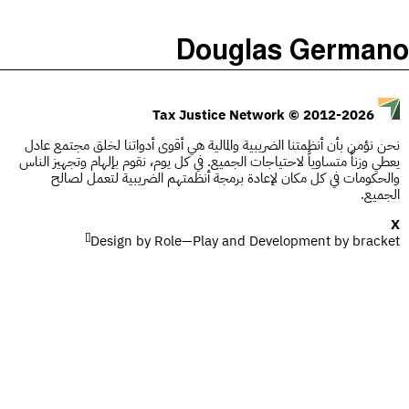
)
(
The Taxcast
Douglas Germano
Justicia Impositiva
الحلقات (0)
يبحث
الجباية ببساطة
المضيف والضيوف (0)
© 2012-2026
Tax Justice Network
É Da Sua Conta
المصطلحات
نحن نؤمن بأن أنظمتنا الضريبية والمالية هي أقوى أدواتنا لخلق مجتمع عادل
يعطي وزناً متساوياً لاحتياجات الجميع. في كل يوم، نقوم بإلهام وتجهيز الناس
Impôts et Justice Sociale
يبحث
والحكومات في كل مكان لإعادة برمجة أنظمتهم الضريبية لتعمل لصالح
الجميع.
The Corruption Diaries
X
[]
Design by
Unequal India Decoded
Role—Play
and Development by
bracket