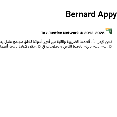
)
(
The Taxcast
Bernard Appy
Justicia Impositiva
يبحث
الجباية ببساطة
© 2012-2026
Tax Justice Network
É Da Sua Conta
نحن نؤمن بأن أنظمتنا الضريبية والمالية هي أقوى أدواتنا لخلق مجتمع عادل يعطي
Impôts et Justice Sociale
كل يوم، نقوم بإلهام وتجهيز الناس والحكومات في كل مكان لإعادة برمجة أنظمت
The Corruption Diaries
Unequal India Decoded