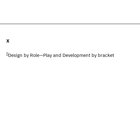
ات (0)
المضيف والضيوف (0)
المصطلحات
يبحث
X
[]
Design by
Role—Play
and Development by
bracket