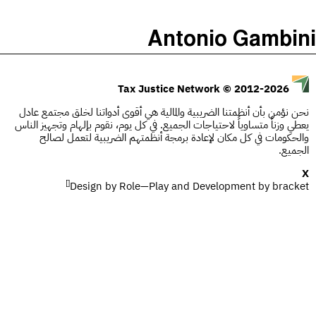
)
(
The Taxcast
Antonio Gambini
Justicia Impositiva
الحلقات (0)
يبحث
الجباية ببساطة
المضيف والضيوف (0)
© 2012-2026
Tax Justice Network
É Da Sua Conta
المصطلحات
نحن نؤمن بأن أنظمتنا الضريبية والمالية هي أقوى أدواتنا لخلق مجتمع عادل
يعطي وزناً متساوياً لاحتياجات الجميع. في كل يوم، نقوم بإلهام وتجهيز الناس
Impôts et Justice Sociale
يبحث
والحكومات في كل مكان لإعادة برمجة أنظمتهم الضريبية لتعمل لصالح
الجميع.
The Corruption Diaries
X
[]
Design by
Unequal India Decoded
Role—Play
and Development by
bracket