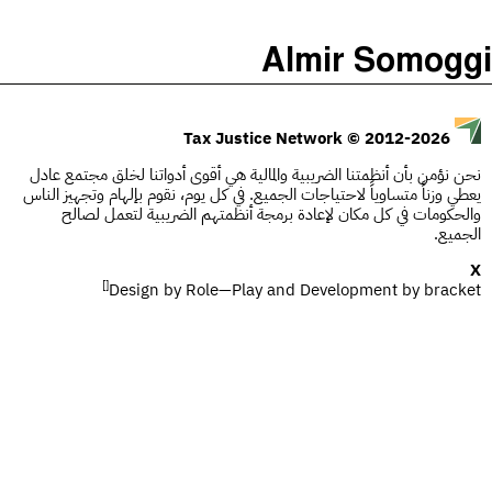
)
(
The Taxcast
Almir Somoggi
Justicia Impositiva
الحلقات (0)
يبحث
الجباية ببساطة
المضيف والضيوف (0)
© 2012-2026
Tax Justice Network
É Da Sua Conta
المصطلحات
نحن نؤمن بأن أنظمتنا الضريبية والمالية هي أقوى أدواتنا لخلق مجتمع عادل
يعطي وزناً متساوياً لاحتياجات الجميع. في كل يوم، نقوم بإلهام وتجهيز الناس
Impôts et Justice Sociale
يبحث
والحكومات في كل مكان لإعادة برمجة أنظمتهم الضريبية لتعمل لصالح
الجميع.
The Corruption Diaries
X
[]
Design by
Unequal India Decoded
Role—Play
and Development by
bracket