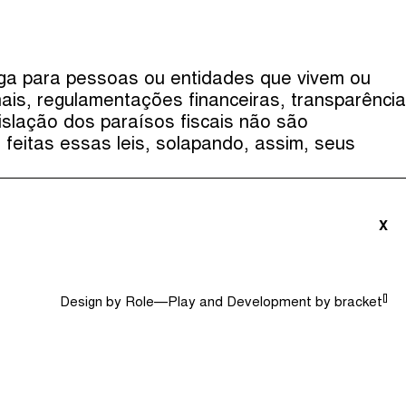
triãs e Convidados (0)
Dicionário
Procurar
fuga para pessoas ou entidades que vivem ou
ais, regulamentações financeiras, transparência
islação dos paraísos fiscais não são
feitas essas leis, solapando, assim, seus
X
[]
Design by
Role—Play
and Development by
bracket