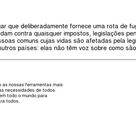
Episódios (0)
Anfi
 lugar que deliberadamente fornece uma rota de 
ndam contra quaisquer impostos, legislações pen
ssoas comuns cujas vidas são afetadas pela leg
utros países: elas não têm voz sobre como são 
ão as nossas ferramentas mais
 às necessidades de todos.
 em todo o mundo para
ra todos.