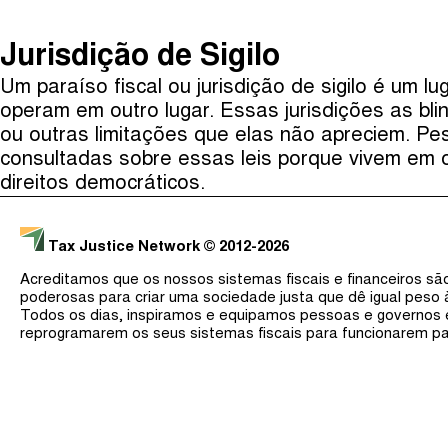
The Taxcast
(
)
Jurisdição de Sigilo
Justicia Impositiva
Um paraíso fiscal ou jurisdição de sigilo é um
Procurar
الجباية ببساطة
operam em outro lugar. Essas jurisdições as bli
É Da Sua Conta
ou outras limitações que elas não apreciem. Pe
consultadas sobre essas leis porque vivem em o
Impôts et Justice Sociale
direitos democráticos.
The Corruption Diaries
Unequal India Decoded
Tax Justice Network
© 2012-2026
Acreditamos que os nossos sistemas fiscais e financeiros s
poderosas para criar uma sociedade justa que dê igual peso
Todos os dias, inspiramos e equipamos pessoas e governos
reprogramarem os seus sistemas fiscais para funcionarem pa