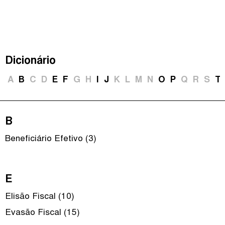
É Da Sua Conta
(
)
The Taxcast
Episódios (84)
Procurar
Justicia Impositiva
Anfitriãs e Convidados (286)
Dicionário
الجباية ببساطة
Dicionário
A
B
C
D
E
F
G
H
I
J
K
L
M
N
O
P
Q
R
S
T
Impôts et Justice Sociale
Procurar
The Corruption Diaries
B
Unequal India Decoded
Beneficiário Efetivo (3)
E
Elisão Fiscal (10)
Evasão Fiscal (15)