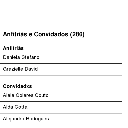
É Da Sua Conta
(
)
The Taxcast
Episódios (84)
Procurar
Justicia Impositiva
Anfitriãs e Convidados (286)
Anfitriãs e Convidados (286)
الجباية ببساطة
Dicionário
Anfitriãs
Impôts et Justice Sociale
Procurar
Daniela Stefano
The Corruption Diaries
Grazielle David
Unequal India Decoded
Convidadxs
Aiala Colares Couto
Alda Cotta
Alejandro Rodrigues