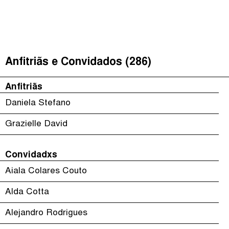
É Da Sua Conta
(
)
The Taxcast
Episódios (84)
Procurar
Justicia Impositiva
Anfitriãs e Convidados (286)
Anfitriãs e Convidados (286)
الجباية ببساطة
Dicionário
Anfitriãs
Impôts et Justice Sociale
Procurar
Daniela Stefano
The Corruption Diaries
Grazielle David
Unequal India Decoded
Convidadxs
Aiala Colares Couto
Alda Cotta
Alejandro Rodrigues