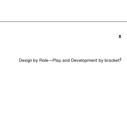
triãs e Convidados (0)
Dicionário
Procurar
X
[]
Design by
Role—Play
and Development by
bracket