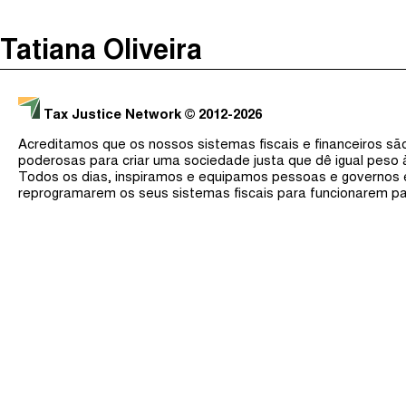
The Taxcast
(
)
Tatiana Oliveira
Justicia Impositiva
Procurar
الجباية ببساطة
Tax Justice Network
© 2012-2026
É Da Sua Conta
Acreditamos que os nossos sistemas fiscais e financeiros s
Impôts et Justice Sociale
poderosas para criar uma sociedade justa que dê igual peso
Todos os dias, inspiramos e equipamos pessoas e governos
The Corruption Diaries
reprogramarem os seus sistemas fiscais para funcionarem pa
Unequal India Decoded