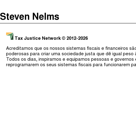
The Taxcast
(
)
Steven Nelms
Justicia Impositiva
Procurar
الجباية ببساطة
Tax Justice Network
© 2012-2026
É Da Sua Conta
Acreditamos que os nossos sistemas fiscais e financeiros s
Impôts et Justice Sociale
poderosas para criar uma sociedade justa que dê igual peso
Todos os dias, inspiramos e equipamos pessoas e governos
The Corruption Diaries
reprogramarem os seus sistemas fiscais para funcionarem pa
Unequal India Decoded