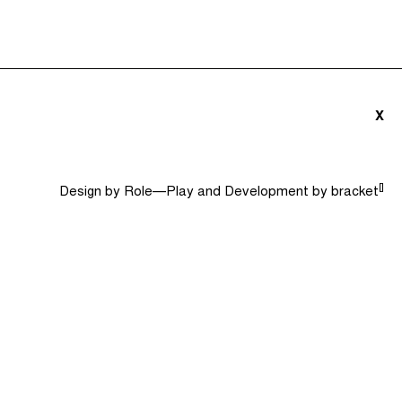
triãs e Convidados (0)
Dicionário
Procurar
X
[]
Design by
Role—Play
and Development by
bracket