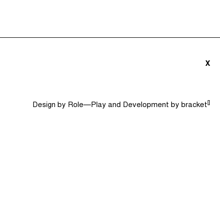
triãs e Convidados (0)
Dicionário
Procurar
X
[]
Design by
Role—Play
and Development by
bracket