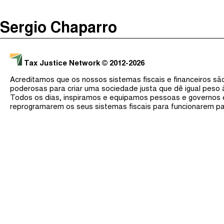
The Taxcast
(
)
Sergio Chaparro
Justicia Impositiva
Procurar
الجباية ببساطة
Tax Justice Network
© 2012-2026
É Da Sua Conta
Acreditamos que os nossos sistemas fiscais e financeiros s
Impôts et Justice Sociale
poderosas para criar uma sociedade justa que dê igual peso
Todos os dias, inspiramos e equipamos pessoas e governos
The Corruption Diaries
reprogramarem os seus sistemas fiscais para funcionarem pa
Unequal India Decoded