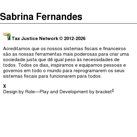
The Taxcast
(
)
Sabrina Fernandes
Justicia Impositiva
Episódios (0)
Procurar
الجباية ببساطة
Anfitriãs e Convidados (0)
Tax Justice Network
© 2012-2026
É Da Sua Conta
Dicionário
Acreditamos que os nossos sistemas fiscais e financeiros
são as nossas ferramentas mais poderosas para criar uma
Impôts et Justice Sociale
Procurar
sociedade justa que dê igual peso às necessidades de
todos. Todos os dias, inspiramos e equipamos pessoas e
The Corruption Diaries
governos em todo o mundo para reprogramarem os seus
sistemas fiscais para funcionarem para todos.
Unequal India Decoded
X
[]
Design by
Role—Play
and Development by
bracket