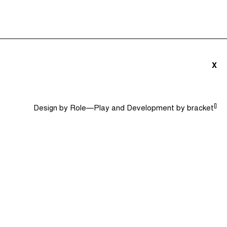
triãs e Convidados (0)
Dicionário
Procurar
X
[]
Design by
Role—Play
and Development by
bracket