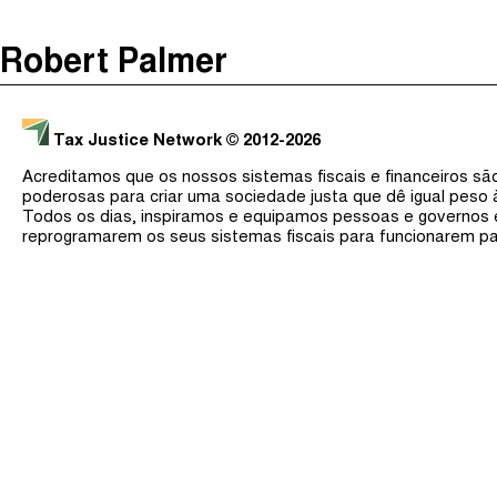
The Taxcast
(
)
Robert Palmer
Justicia Impositiva
Procurar
الجباية ببساطة
Tax Justice Network
© 2012-2026
É Da Sua Conta
Acreditamos que os nossos sistemas fiscais e financeiros s
Impôts et Justice Sociale
poderosas para criar uma sociedade justa que dê igual peso
Todos os dias, inspiramos e equipamos pessoas e governos
The Corruption Diaries
reprogramarem os seus sistemas fiscais para funcionarem pa
Unequal India Decoded