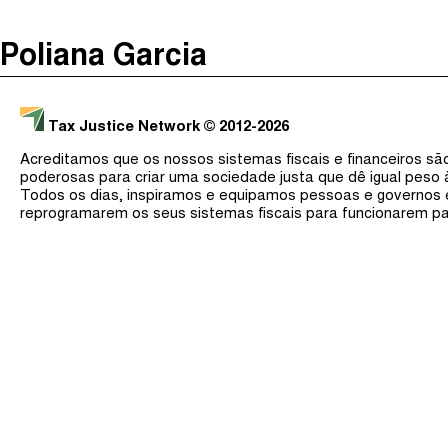
The Taxcast
(
)
Poliana Garcia
Justicia Impositiva
Procurar
الجباية ببساطة
Tax Justice Network
© 2012-2026
É Da Sua Conta
Acreditamos que os nossos sistemas fiscais e financeiros s
Impôts et Justice Sociale
poderosas para criar uma sociedade justa que dê igual peso
Todos os dias, inspiramos e equipamos pessoas e governos
The Corruption Diaries
reprogramarem os seus sistemas fiscais para funcionarem pa
Unequal India Decoded