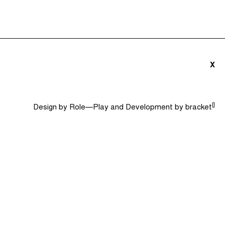
triãs e Convidados (0)
Dicionário
Procurar
X
[]
Design by
Role—Play
and Development by
bracket