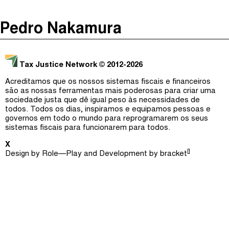
The Taxcast
(
)
Pedro Nakamura
Justicia Impositiva
Episódios (0)
Procurar
الجباية ببساطة
Anfitriãs e Convidados (0)
Tax Justice Network
© 2012-2026
É Da Sua Conta
Dicionário
Acreditamos que os nossos sistemas fiscais e financeiros
são as nossas ferramentas mais poderosas para criar uma
Impôts et Justice Sociale
Procurar
sociedade justa que dê igual peso às necessidades de
todos. Todos os dias, inspiramos e equipamos pessoas e
The Corruption Diaries
governos em todo o mundo para reprogramarem os seus
sistemas fiscais para funcionarem para todos.
Unequal India Decoded
X
[]
Design by
Role—Play
and Development by
bracket