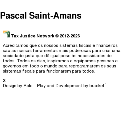
The Taxcast
(
)
Pascal Saint-Amans
Justicia Impositiva
Episódios (0)
Procurar
الجباية ببساطة
Anfitriãs e Convidados (0)
Tax Justice Network
© 2012-2026
É Da Sua Conta
Dicionário
Acreditamos que os nossos sistemas fiscais e financeiros
são as nossas ferramentas mais poderosas para criar uma
Impôts et Justice Sociale
Procurar
sociedade justa que dê igual peso às necessidades de
todos. Todos os dias, inspiramos e equipamos pessoas e
The Corruption Diaries
governos em todo o mundo para reprogramarem os seus
sistemas fiscais para funcionarem para todos.
Unequal India Decoded
X
[]
Design by
Role—Play
and Development by
bracket