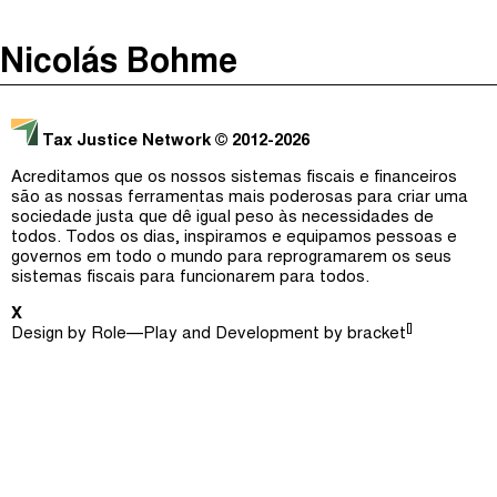
The Taxcast
(
)
Nicolás Bohme
Justicia Impositiva
Episódios (0)
Procurar
الجباية ببساطة
Anfitriãs e Convidados (0)
Tax Justice Network
© 2012-2026
É Da Sua Conta
Dicionário
Acreditamos que os nossos sistemas fiscais e financeiros
são as nossas ferramentas mais poderosas para criar uma
Impôts et Justice Sociale
Procurar
sociedade justa que dê igual peso às necessidades de
todos. Todos os dias, inspiramos e equipamos pessoas e
The Corruption Diaries
governos em todo o mundo para reprogramarem os seus
sistemas fiscais para funcionarem para todos.
Unequal India Decoded
X
[]
Design by
Role—Play
and Development by
bracket