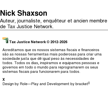
The Taxcast
(
)
Nick Shaxson
Justicia Impositiva
Episódios (0)
Auteur, journaliste, enquêteur et ancien membre
Procurar
الجباية ببساطة
Anfitriãs e Convidados (0)
de Tax Justice Network.
É Da Sua Conta
Dicionário
Tax Justice Network
© 2012-2026
Impôts et Justice Sociale
Procurar
Acreditamos que os nossos sistemas fiscais e financeiros
The Corruption Diaries
são as nossas ferramentas mais poderosas para criar uma
sociedade justa que dê igual peso às necessidades de
todos. Todos os dias, inspiramos e equipamos pessoas e
Unequal India Decoded
governos em todo o mundo para reprogramarem os seus
sistemas fiscais para funcionarem para todos.
X
[]
Design by
Role—Play
and Development by
bracket