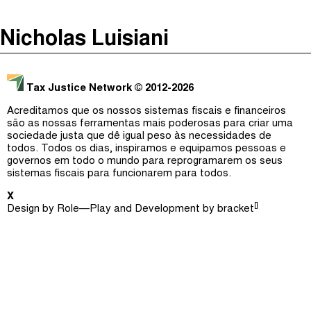
The Taxcast
(
)
Nicholas Luisiani
Justicia Impositiva
Episódios (0)
Procurar
الجباية ببساطة
Anfitriãs e Convidados (0)
Tax Justice Network
© 2012-2026
É Da Sua Conta
Dicionário
Acreditamos que os nossos sistemas fiscais e financeiros
são as nossas ferramentas mais poderosas para criar uma
Impôts et Justice Sociale
Procurar
sociedade justa que dê igual peso às necessidades de
todos. Todos os dias, inspiramos e equipamos pessoas e
The Corruption Diaries
governos em todo o mundo para reprogramarem os seus
sistemas fiscais para funcionarem para todos.
Unequal India Decoded
X
[]
Design by
Role—Play
and Development by
bracket