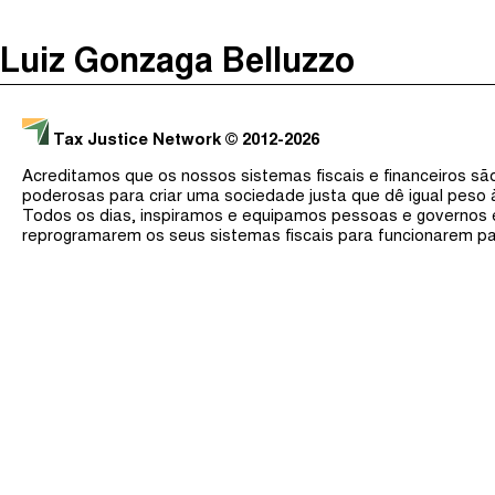
The Taxcast
(
)
Luiz Gonzaga Belluzzo
Justicia Impositiva
Procurar
الجباية ببساطة
Tax Justice Network
© 2012-2026
É Da Sua Conta
Acreditamos que os nossos sistemas fiscais e financeiros s
Impôts et Justice Sociale
poderosas para criar uma sociedade justa que dê igual peso
Todos os dias, inspiramos e equipamos pessoas e governos
The Corruption Diaries
reprogramarem os seus sistemas fiscais para funcionarem pa
Unequal India Decoded