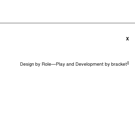
triãs e Convidados (0)
Dicionário
Procurar
X
[]
Design by
Role—Play
and Development by
bracket