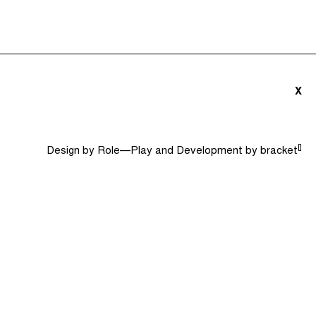
triãs e Convidados (0)
Dicionário
Procurar
X
[]
Design by
Role—Play
and Development by
bracket