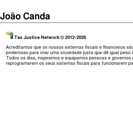
The Taxcast
(
)
João Canda
Justicia Impositiva
Procurar
الجباية ببساطة
Tax Justice Network
© 2012-2026
É Da Sua Conta
Acreditamos que os nossos sistemas fiscais e financeiros s
Impôts et Justice Sociale
poderosas para criar uma sociedade justa que dê igual peso
Todos os dias, inspiramos e equipamos pessoas e governos
The Corruption Diaries
reprogramarem os seus sistemas fiscais para funcionarem pa
Unequal India Decoded