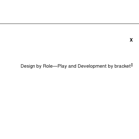
triãs e Convidados (0)
Dicionário
Procurar
X
[]
Design by
Role—Play
and Development by
bracket