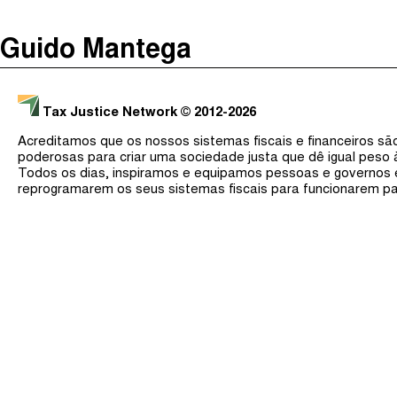
The Taxcast
(
)
Guido Mantega
Justicia Impositiva
Procurar
الجباية ببساطة
Tax Justice Network
© 2012-2026
É Da Sua Conta
Acreditamos que os nossos sistemas fiscais e financeiros s
Impôts et Justice Sociale
poderosas para criar uma sociedade justa que dê igual peso
Todos os dias, inspiramos e equipamos pessoas e governos
The Corruption Diaries
reprogramarem os seus sistemas fiscais para funcionarem pa
Unequal India Decoded