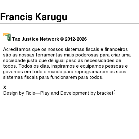
The Taxcast
(
)
Francis Karugu
Justicia Impositiva
Episódios (0)
Procurar
الجباية ببساطة
Anfitriãs e Convidados (0)
Tax Justice Network
© 2012-2026
É Da Sua Conta
Dicionário
Acreditamos que os nossos sistemas fiscais e financeiros
são as nossas ferramentas mais poderosas para criar uma
Impôts et Justice Sociale
Procurar
sociedade justa que dê igual peso às necessidades de
todos. Todos os dias, inspiramos e equipamos pessoas e
The Corruption Diaries
governos em todo o mundo para reprogramarem os seus
sistemas fiscais para funcionarem para todos.
Unequal India Decoded
X
[]
Design by
Role—Play
and Development by
bracket